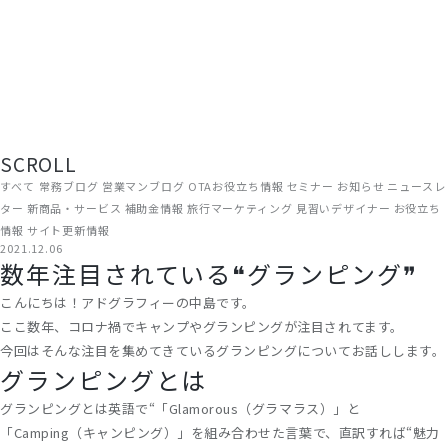
現場から、届ける。
旅館・ホテルの経営に役立つ情報を、ADGRAPHYのスタッフがリアルな
現場目線でお届けしています。OTA運用やWEB集客のノウハウから、補
助金情報・業界トレンドまで、宿泊施設に関わるすべての方にお読みい
ただける内容です。
SCROLL
すべて
常務ブログ
営業マンブログ
OTAお役立ち情報
セミナー
お知らせ
ニュースレ
ター
新商品・サービス
補助金情報
旅行マーケティング
見習いデザイナー
お役立ち
情報
サイト更新情報
2021.12.06
数年注目されている❝グランピング❞
こんにちは！アドグラフィーの中島です。
ここ数年、コロナ禍でキャンプやグランピングが注目されてます。
今回はそんな注目を集めてきているグランピングについてお話しします。
グランピングとは
グランピングとは英語で“「Glamorous（グラマラス）」と
「Camping（キャンピング）」を組み合わせた言葉で、直訳すれば“魅力