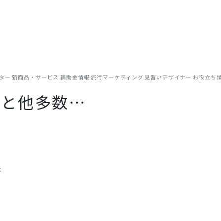
事例
制作実績
支援内容
ご相談の流れ
コラム
まずは無料
リアルな現場目線でお届けしています。OTA運用やWEB集客のノウ
ター
新商品・サービス
補助金情報
旅行マーケティング
見習いデザイナー
お役立ち
達と他多数…
が