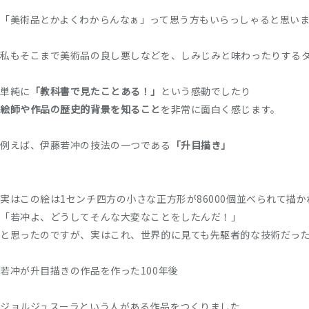
「美術品とかよくわからんなぁ」って思う方もいらっしゃると思い
私もそこまで美術品の良し悪しなどを、しみじみと味わったりする
単純に
「教科書で見たことある！」
という感動でしたり
絵師や作品の歴史的背景を知ること
を非常に面白く感じます。
例えば、伊藤若冲の技法の一つである
「升目描き」
実はこの絵は1センチ四方の小さな正方形が86000個並べられて描
「若冲よ、どうしてそんな大変なことをしたんだ！」
と思ったのですが、実はこれ、世界的に見ても先駆者的な技術だっ
若冲が升目描きの作品を作った100年後
ジョルジュスーラという人がある作品をつくりました