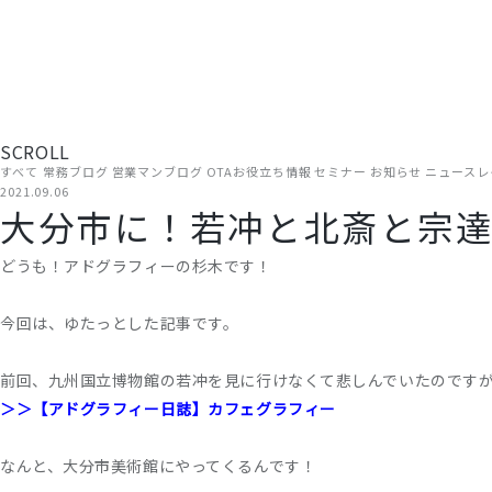
TOP
/ コラム
現場から、届ける。
TOP
ADGRAPHYについて
支援
旅館・ホテルの経営に役立つ情報を、ADGRAPHYのスタッフが
方にお読みいただける内容です。
SCROLL
すべて
常務ブログ
営業マンブログ
OTAお役立ち情報
セミナー
お知らせ
ニュースレ
2021.09.06
大分市に！若冲と北斎と宗
どうも！アドグラフィーの杉木です！
今回は、ゆたっとした記事です。
前回、九州国立博物館の若冲を見に行けなくて悲しんでいたのです
＞＞【アドグラフィー日誌】カフェグラフィー
なんと、大分市美術館にやってくるんです！