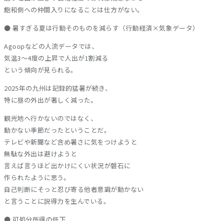
飽和側への仲間入りになることは仕方がない。
● 暑すぎる夏は行動そのものを減らす（行動経済×気象データ）
Agoopなどの人流データでは、
気温3〜4度の上昇で人出が1割減る
という傾向が見られる。
2025年の九州は記録的猛暑が続き、
特に昼の外出が著しく減った。
観光地へ行かないのではなく、
動かない季節だったということだ。
テレビや新聞など含め暑さに気をつけようと
無駄な外出は避けようと
言えば言うほど出かけにくい状況が磐石に
作られたように思う。
自己判断にそっと忍び寄る他者意識が動かない
と言うことに説得力を生んでいる。
● 可処分所得の低下