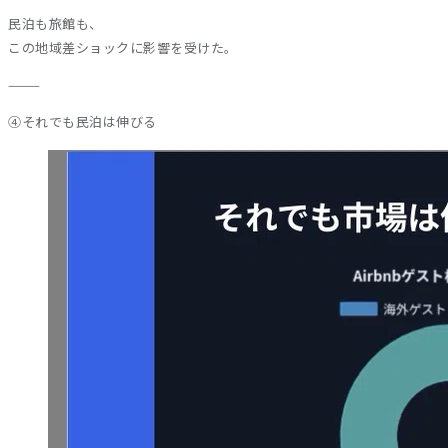
民泊も旅館も、
この地域差ショックに影響を受けた。
⸻
④それでも民泊は伸びる