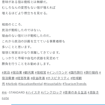
意味がある宿は飽和とは無縁だ。
むしろなんの変哲もない宿が増えれば
増えるほどより際立ちを見せる。
結局のところ、
民泊が飽和したのではない。
理由のない宿だけが飽和したのだ。
これから民泊の計画を立てている事業者様も
多いことと思います。
理想と現実はかなり乖離してきています。
しっかりと市場や自社の武器を見定めて
勝負を行うことをお勧めまします。
#民泊
#宿泊業
#観光業
#宿経営
#インバウンド
#国内旅行
#旅行動向
#
宿泊需要
#経営改善
#収益改善
#ホスピタリティ
#地域観
光
#Airbnb
#VacationRental
#Hospitality
#TourismTrends
#Hi
-STANDARD
#ハイスタ
#パンクロック
#音楽のある生活
#息抜き
note