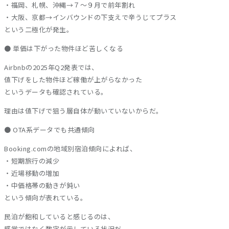
・福岡、札幌、沖縄→７〜９月で前年割れ
・大阪、京都→インバウンドの下支えで辛うじてプラス
という二極化が発生。
● 単価は下がった物件ほど苦しくなる
Airbnbの2025年Q2発表では、
値下げをした物件ほど稼働が上がらなかった
というデータも確認されている。
理由は値下げで狙う層自体が動いていないからだ。
● OTA系データでも共通傾向
Booking.comの地域別宿泊傾向によれば、
・短期旅行の減少
・近場移動の増加
・中価格帯の動きが鈍い
という傾向が表れている。
民泊が飽和していると感じるのは、
感覚ではなく数字が示している状況だ。