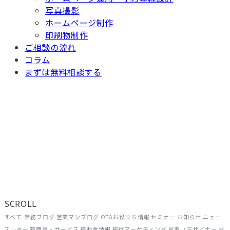
写真撮影
ホームページ制作
印刷物制作
ご相談の流れ
コラム
まずは無料相談する
TOP
/ コラム
現場から、届ける。
旅館・ホテルの経営に役立つ情報を、ADGRAPHYのスタッフがリアル
な現場目線でお届けしています。OTA運用やWEB集客のノウハウか
ら、補助金情報・業界トレンドまで、宿泊施設に関わるすべての方に
お読みいただける内容です。
SCROLL
すべて
常務ブログ
営業マンブログ
OTAお役立ち情報
セミナー
お知らせ
ニュー
スレター
新商品・サービス
補助金情報
旅行マーケティング
見習いデザイナー
お