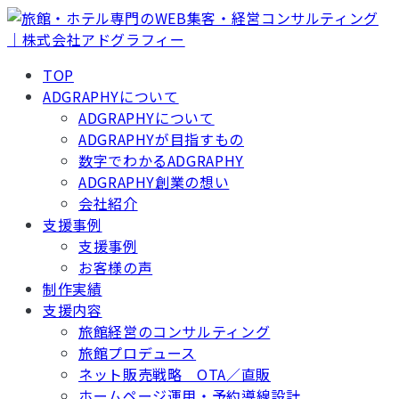
TOP
ADGRAPHYについて
ADGRAPHYについて
ADGRAPHYが目指すもの
数字でわかるADGRAPHY
ADGRAPHY創業の想い
会社紹介
支援事例
支援事例
お客様の声
制作実績
支援内容
旅館経営のコンサルティング
旅館プロデュース
ネット販売戦略 OTA／直販
ホームページ運用・予約導線設計