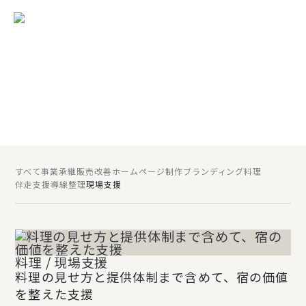
宿がどう変わったかまで、
伝わる実績へ。
売上、伝え方、導線、現場。ADGRAPHYが宿と一緒に整えてきた変化
を、支援事例としてご紹介します。何を作ったかを見るページではな
く、自分たちの宿に近い悩みと、その変化の可能性を探せるページで
す。
SCROLL
すべて
事業承継
販売改善
ホームページ制作
ブランディング
料理
伴走支援
導線整理
現場支援
料理 / 現場支援
料理の見せ方と提供体制まで含めて、宿の価値
を整えた支援