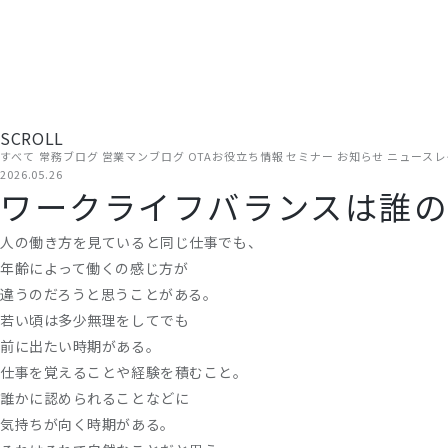
現場から、届ける。
TOP
ADGRAPHYについて
支援
旅館・ホテルの経営に役立つ情報を、ADGRAPHYのスタッフが
方にお読みいただける内容です。
SCROLL
すべて
常務ブログ
営業マンブログ
OTAお役立ち情報
セミナー
お知らせ
ニュースレ
2026.05.26
ワークライフバランスは誰
人の働き方を見ていると同じ仕事でも、
年齢によって働くの感じ方が
違うのだろうと思うことがある。
若い頃は多少無理をしてでも
前に出たい時期がある。
仕事を覚えることや経験を積むこと。
誰かに認められることなどに
気持ちが向く時期がある。