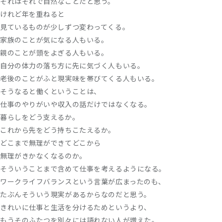
それはそれで自然なことだと思う。
けれど年を重ねると
見ているものが少しずつ変わってくる。
家族のことが気になる人もいる。
親のことが頭をよぎる人もいる。
自分の体力の落ち方に先に気づく人もいる。
老後のことがふと現実味を帯びてくる人もいる。
そうなると働くということは、
仕事のやりがいや収入の話だけではなくなる。
暮らしをどう支えるか。
これから先をどう持ちこたえるか。
どこまで無理ができてどこから
無理がきかなくなるのか。
そういうことまで含めて仕事を考えるようになる。
ワークライフバランスという言葉が広まったのも、
たぶんそういう現実があるからなのだと思う。
きれいに仕事と生活を分けるためというより、
もうそのふたつを別々には語れない人が増えた。