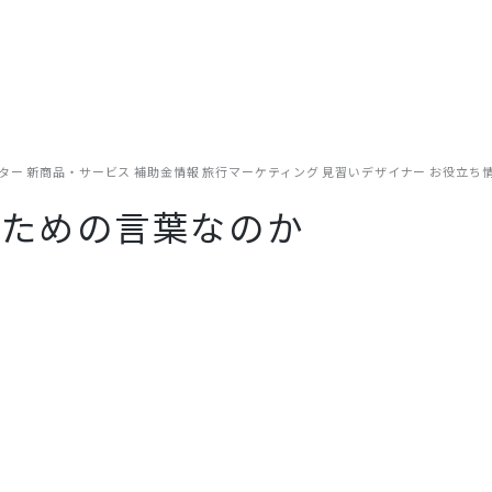
事例
制作実績
支援内容
ご相談の流れ
コラム
まずは無料
リアルな現場目線でお届けしています。OTA運用やWEB集客のノウ
ター
新商品・サービス
補助金情報
旅行マーケティング
見習いデザイナー
お役立ち
のための言葉なのか