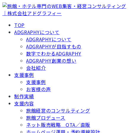
TOP
ADGRAPHYについて
ADGRAPHYについて
ADGRAPHYが目指すもの
数字でわかるADGRAPHY
ADGRAPHY創業の想い
会社紹介
支援事例
支援事例
お客様の声
制作実績
支援内容
旅館経営のコンサルティング
旅館プロデュース
ネット販売戦略 OTA／直販
ホームページ運用・予約導線設計