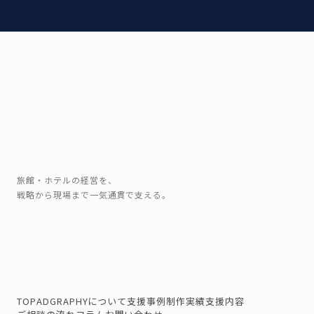
旅館・ホテルの経営を、
戦略から現場まで一気通貫で支える。
TOP
ADGRAPHYについて
支援事例
制作実績
支援内容