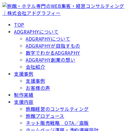
TOP
ADGRAPHYについて
ADGRAPHYについて
ADGRAPHYが目指すもの
数字でわかるADGRAPHY
ADGRAPHY創業の想い
会社紹介
支援事例
支援事例
お客様の声
制作実績
支援内容
旅館経営のコンサルティング
旅館プロデュース
ネット販売戦略 OTA／直販
ホームページ運用・予約導線設計