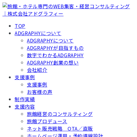
TOP
ADGRAPHYについて
ADGRAPHYについて
ADGRAPHYが目指すもの
数字でわかるADGRAPHY
ADGRAPHY創業の想い
会社紹介
支援事例
支援事例
お客様の声
制作実績
支援内容
旅館経営のコンサルティング
旅館プロデュース
ネット販売戦略 OTA／直販
ホームページ運用・予約導線設計