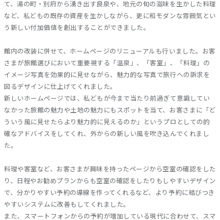
て、湯の町・別府から湧き出す良泉や、地元の旬の滋味を生かした料理
など、私どもの既存の資産を生かしながら、更に和モダンな雰囲気とい
う新しい付加価値を創出することができました。
館内の改装に併せて、ホームページのリニューアルも行いました。お客
さまが旅館選びにおいて重要視する「温泉」、「客室」、「料理」の
イメージ写真を効果的に見せながら、魅力的な写真で旅行への訴求を
図るデザインに仕上げてくれました。
新しいホームページでは、私どもが今まで当たり前過ぎて意識してい
なかった旅館の魅力や土地の魅力にもスポットを当て、お客さまに「ど
ういう風に見せたらより魅力的に見えるのか」というプロとしての的
確なアドバイスをしてくれ、外からの新しい風を吹き込んでくれまし
た。
料理や客室など、お客さまが興味を持ったページから空室の確認をした
り、日程やお勧めプランからも空室の確認をしたりもしやすいデザイン
で、分かりやすい予約の導線を作ってくれるなど、より予約に結びつき
やすいシステムに改善もしてくれました。
また、スマートフォンからの予約が増加している現代に合わせて、スマ