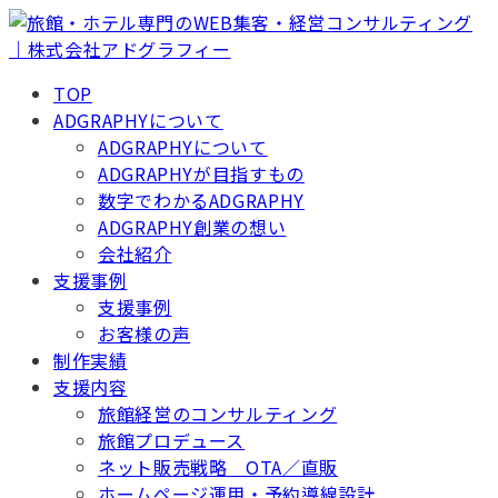
TOP
ADGRAPHYについて
ADGRAPHYについて
ADGRAPHYが目指すもの
数字でわかるADGRAPHY
ADGRAPHY創業の想い
会社紹介
支援事例
支援事例
お客様の声
制作実績
支援内容
旅館経営のコンサルティング
旅館プロデュース
ネット販売戦略 OTA／直販
ホームページ運用・予約導線設計