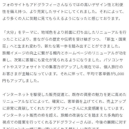
フォのサイトもアドグラフィーさんならではの高いデザイン性と利便
性を備え持つ、より充実したサイトにしてくれました。それによって、
より多くの人に気軽に見てもらえるようになったと感じております。
「大分」をテーマに、地域色をより前面に打ち出したリニューアルを行
ったことにより、昔ながらの歴史や伝統を受け継ぎつつ、「新生・国東
荘」へと生まれ変わり、新たな第一歩を踏み出すことができました。
旅館イメージの向上に繋がる館内とホームページのリニューアルが功を
奏し、次第に客層にも変化が見られるようになりました。パソコンサ
イトやスマフォサイトでの集客力がアップした現在では、個人旅行の
お客さまが主軸になっています。それに伴って、平均で客単価が5,000
円もアップしました。
インターネットを駆使した販売促進と、既存の資産の魅力を更に高めた
リニューアルなどによって、確実に、客単価を上げてくれ、売上アップ
に非常に貢献してくれたアドグラフィーさんに大変感謝をしています。
インターネット販売の枠を超え、旅館の改装などを踏まえた多角的な
視点での提案を行ってくれるアドグラフィーさんは、今後の展開に対す
るビジョンも一緒に思い描いてくれる頼もしい存在です。