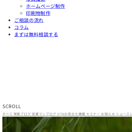
ホームページ制作
印刷物制作
ご相談の流れ
コラム
まずは無料相談する
TOP
/ コラム
現場から、届ける。
旅館・ホテルの経営に役立つ情報を、ADGRAPHYのスタッフが
の方にお読みいただける内容です。
SCROLL
すべて
常務ブログ
営業マンブログ
OTAお役立ち情報
セミナー
お知らせ
ニュース