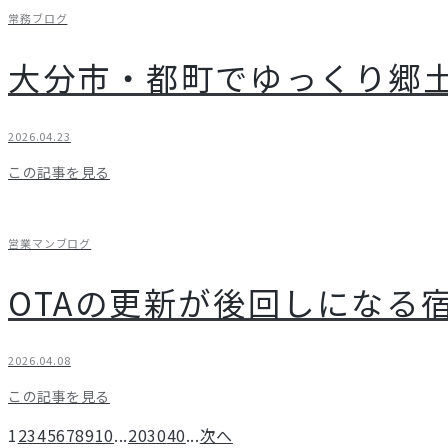
常務ブログ
大分市・都町でゆっくり郷
2026.04.23
この記事を見る
営業マンブログ
OTAの更新が後回しになる
2026.04.08
この記事を見る
1
2
3
4
5
6
7
8
9
10
...
20
30
40
...
次へ