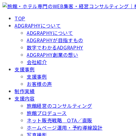
TOP
ADGRAPHYについて
ADGRAPHYについて
ADGRAPHYが目指すもの
数字でわかるADGRAPHY
ADGRAPHY創業の想い
会社紹介
支援事例
支援事例
お客様の声
制作実績
支援内容
旅館経営のコンサルティング
旅館プロデュース
ネット販売戦略 OTA／直販
ホームページ運用・予約導線設計
写真撮影