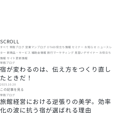
現場から、届ける。
旅館・ホテルの経営に役立つ情報を、ADGRAPHYのスタッフがリアルな
現場目線でお届けしています。OTA運用やWEB集客のノウハウから、補
助金情報・業界トレンドまで、宿泊施設に関わるすべての方にお読みい
ただける内容です。
SCROLL
すべて
常務ブログ
営業マンブログ
OTAお役立ち情報
セミナー
お知らせ
ニュースレ
ター
新商品・サービス
補助金情報
旅行マーケティング
見習いデザイナー
お役立ち
情報
サイト更新情報
常務ブログ
宿が変わるのは、伝え方をつくり直し
たときだ！
2025.10.20
この記事を見る
常務ブログ
旅館経営における逆張りの美学。効率
化の波に抗う宿が選ばれる理由