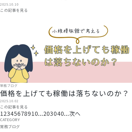
2025.10.10
この記事を見る
常務ブログ
価格を上げても稼働は落ちないのか？
2025.10.02
この記事を見る
1
2
3
4
5
6
7
8
9
10
...
20
30
40
...
次へ
CATEGORY
常務ブログ