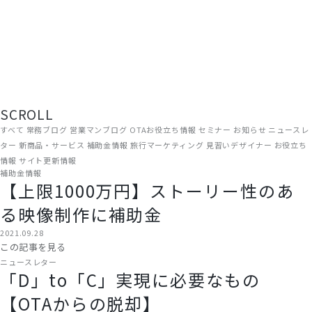
現場から、届ける。
旅館・ホテルの経営に役立つ情報を、ADGRAPHYのスタッフがリアルな
現場目線でお届けしています。OTA運用やWEB集客のノウハウから、補
助金情報・業界トレンドまで、宿泊施設に関わるすべての方にお読みい
ただける内容です。
SCROLL
すべて
常務ブログ
営業マンブログ
OTAお役立ち情報
セミナー
お知らせ
ニュースレ
ター
新商品・サービス
補助金情報
旅行マーケティング
見習いデザイナー
お役立ち
情報
サイト更新情報
補助金情報
【上限1000万円】ストーリー性のあ
る映像制作に補助金
2021.09.28
この記事を見る
ニュースレター
「D」to「C」実現に必要なもの
【OTAからの脱却】