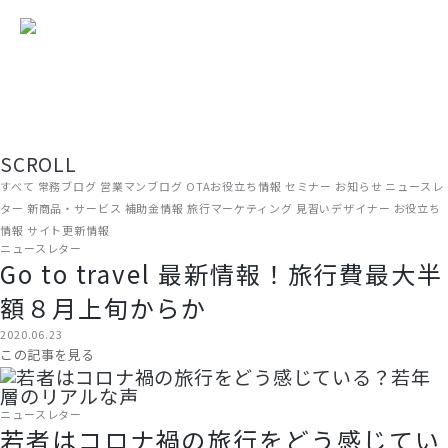
現場から、届ける。
旅館・ホテルの経営に役立つ情報を、ADGRAPHYのスタッフがリアルな
現場目線でお届けしています。OTA運用やWEB集客のノウハウから、補
助金情報・業界トレンドまで、宿泊施設に関わるすべての方にお読みい
ただける内容です。
SCROLL
すべて
常務ブログ
営業マンブログ
OTAお役立ち情報
セミナー
お知らせ
ニュースレ
ター
新商品・サービス
補助金情報
旅行マーケティング
見習いデザイナー
お役立ち
情報
サイト更新情報
ニュースレター
Go to travel 最新情報！旅行費最大半
額８月上旬からか
2020.06.23
この記事を見る
ニュースレター
若者はコロナ禍の旅行をどう感じてい