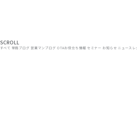
現場から、届ける。
旅館・ホテルの経営に役立つ情報を、ADGRAPHYのスタッフが
方にお読みいただける内容です。
SCROLL
すべて
常務ブログ
営業マンブログ
OTAお役立ち情報
セミナー
お知らせ
ニュースレ