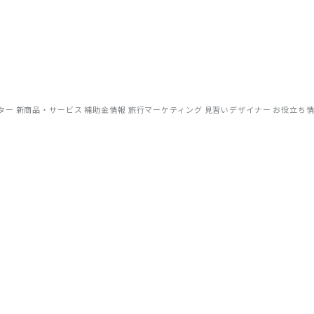
リアルな現場目線でお届けしています。OTA運用やWEB集客のノウ
ター
新商品・サービス
補助金情報
旅行マーケティング
見習いデザイナー
お役立ち