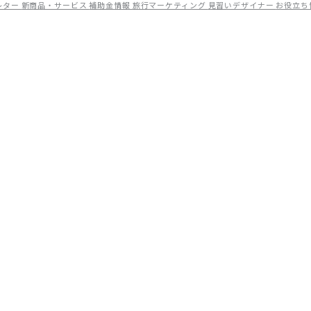
レター
新商品・サービス
補助金情報
旅行マーケティング
見習いデザイナー
お役立ち