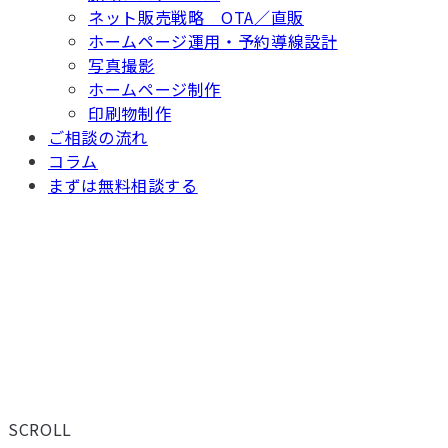
ネット販売戦略 OTA／直販
ホームページ運用・予約導線設計
写真撮影
ホームページ制作
印刷物制作
ご相談の流れ
コラム
まずは無料相談する
TOP
/ コラム
現場から、届ける。
旅館・ホテルの経営に役立つ情報を、ADGRAPHYのスタッフが
の方にお読みいただける内容です。
SCROLL