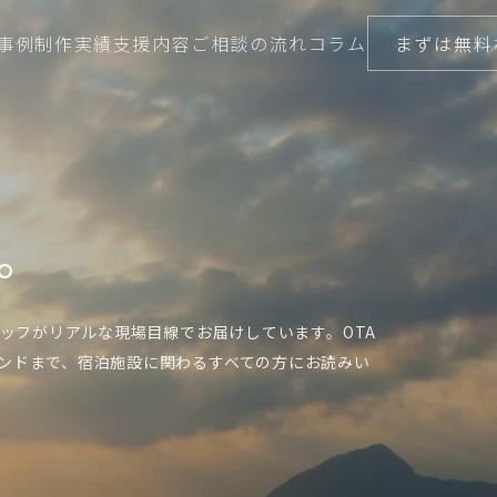
事例
制作実績
支援内容
ご相談の流れ
コラム
まずは無料
。
タッフがリアルな現場目線でお届けしています。OTA
レンドまで、宿泊施設に関わるすべての方にお読みい