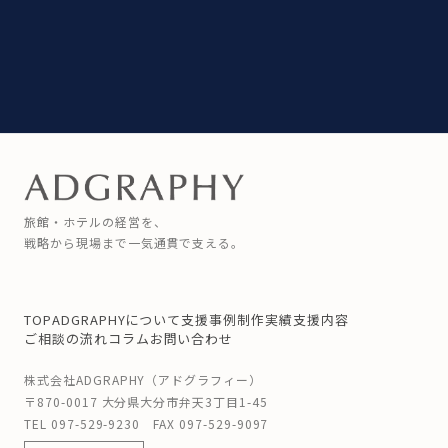
旅館・ホテルの経営を、
戦略から現場まで一気通貫で支える。
TOP
ADGRAPHYについて
支援事例
制作実績
支援内容
ご相談の流れ
コラム
お問い合わせ
株式会社ADGRAPHY（アドグラフィー）
〒870-0017 大分県大分市弁天3丁目1-45
TEL
097-529-9230
FAX 097-529-9097