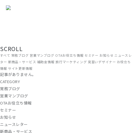
TOP
/ コラム
現場から、届ける。
旅館・ホテルの経営に役立つ情報を、ADGRAPHYのスタッフがリアルな
現場目線でお届けしています。OTA運用やWEB集客のノウハウから、補
助金情報・業界トレンドまで、宿泊施設に関わるすべての方にお読みい
ただける内容です。
SCROLL
すべて
常務ブログ
営業マンブログ
OTAお役立ち情報
セミナー
お知らせ
ニュースレ
ター
新商品・サービス
補助金情報
旅行マーケティング
見習いデザイナー
お役立ち
情報
サイト更新情報
記事がありません。
CATEGORY
常務ブログ
営業マンブログ
OTAお役立ち情報
セミナー
お知らせ
ニュースレター
新商品・サービス