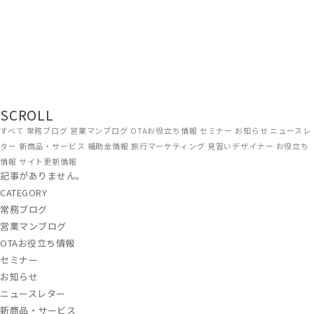
TOP
/ コラム
現場から、届ける。
旅館・ホテルの経営に役立つ情報を、ADGRAPHYのスタッフがリアルな
現場目線でお届けしています。OTA運用やWEB集客のノウハウから、補
助金情報・業界トレンドまで、宿泊施設に関わるすべての方にお読みい
ただける内容です。
SCROLL
すべて
常務ブログ
営業マンブログ
OTAお役立ち情報
セミナー
お知らせ
ニュースレ
ター
新商品・サービス
補助金情報
旅行マーケティング
見習いデザイナー
お役立ち
情報
サイト更新情報
記事がありません。
CATEGORY
常務ブログ
営業マンブログ
OTAお役立ち情報
セミナー
お知らせ
ニュースレター
新商品・サービス