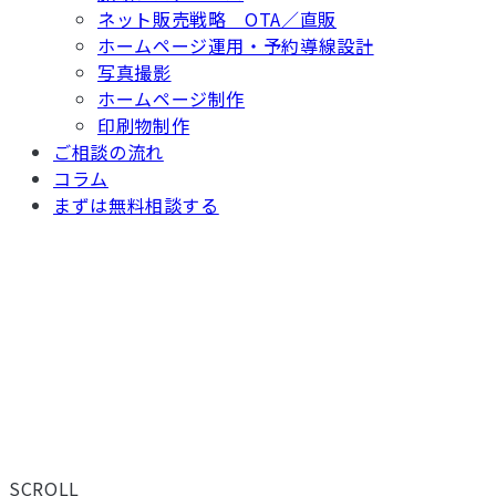
ネット販売戦略 OTA／直販
ホームページ運用・予約導線設計
写真撮影
ホームページ制作
印刷物制作
ご相談の流れ
コラム
まずは無料相談する
TOP
/ コラム
現場から、届ける。
旅館・ホテルの経営に役立つ情報を、ADGRAPHYのスタッフがリアル
な現場目線でお届けしています。OTA運用やWEB集客のノウハウか
ら、補助金情報・業界トレンドまで、宿泊施設に関わるすべての方に
お読みいただける内容です。
SCROLL