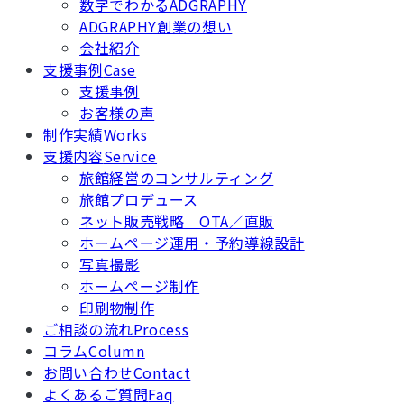
数字でわかるADGRAPHY
ADGRAPHY創業の想い
会社紹介
支援事例
Case
支援事例
お客様の声
制作実績
Works
支援内容
Service
旅館経営のコンサルティング
旅館プロデュース
ネット販売戦略 OTA／直販
ホームページ運用・予約導線設計
写真撮影
ホームページ制作
印刷物制作
ご相談の流れ
Process
コラム
Column
お問い合わせ
Contact
よくあるご質問
Faq