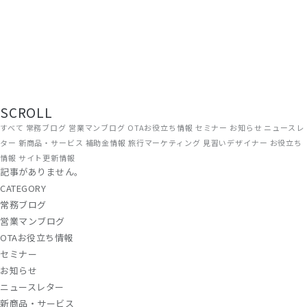
現場から、届ける。
旅館・ホテルの経営に役立つ情報を、ADGRAPHYのスタッフがリアルな
現場目線でお届けしています。OTA運用やWEB集客のノウハウから、補
助金情報・業界トレンドまで、宿泊施設に関わるすべての方にお読みい
ただける内容です。
SCROLL
すべて
常務ブログ
営業マンブログ
OTAお役立ち情報
セミナー
お知らせ
ニュースレ
ター
新商品・サービス
補助金情報
旅行マーケティング
見習いデザイナー
お役立ち
情報
サイト更新情報
記事がありません。
CATEGORY
常務ブログ
営業マンブログ
OTAお役立ち情報
セミナー
お知らせ
ニュースレター
新商品・サービス