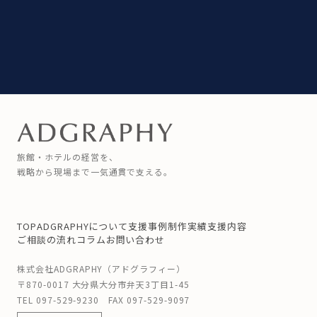
旅館・ホテルの経営を、
戦略から現場まで一気通貫で支える。
TOP
ADGRAPHYについて
支援事例
制作実績
支援内容
ご相談の流れ
コラム
お問い合わせ
株式会社ADGRAPHY（アドグラフィー）
〒870-0017 大分県大分市弁天3丁目1-45
TEL
097-529-9230
FAX 097-529-9097