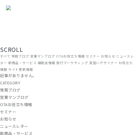
現場から、届ける。
旅館・ホテルの経営に役立つ情報を、ADGRAPHYのスタッフがリアルな
現場目線でお届けしています。OTA運用やWEB集客のノウハウから、補
助金情報・業界トレンドまで、宿泊施設に関わるすべての方にお読みい
ただける内容です。
SCROLL
すべて
常務ブログ
営業マンブログ
OTAお役立ち情報
セミナー
お知らせ
ニュースレ
ター
新商品・サービス
補助金情報
旅行マーケティング
見習いデザイナー
お役立ち
情報
サイト更新情報
記事がありません。
CATEGORY
常務ブログ
営業マンブログ
OTAお役立ち情報
セミナー
お知らせ
ニュースレター
新商品・サービス