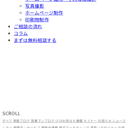
写真撮影
ホームページ制作
印刷物制作
ご相談の流れ
コラム
まずは無料相談する
TOP
/ コラム
現場から、届ける。
旅館・ホテルの経営に役立つ情報を、ADGRAPHYのスタッフがリアル
な現場目線でお届けしています。OTA運用やWEB集客のノウハウか
ら、補助金情報・業界トレンドまで、宿泊施設に関わるすべての方に
お読みいただける内容です。
SCROLL
すべて
常務ブログ
営業マンブログ
OTAお役立ち情報
セミナー
お知らせ
ニュース
レター
新商品・サービス
補助金情報
旅行マーケティング
見習いデザイナー
お役