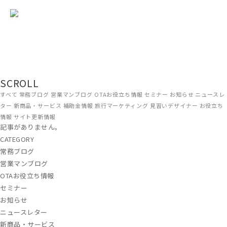
TOP
/ コラム
現場から、届ける。
旅館・ホテルの経営に役立つ情報を、ADGRAPHYのスタッフがリアルな
現場目線でお届けしています。OTA運用やWEB集客のノウハウから、補
助金情報・業界トレンドまで、宿泊施設に関わるすべての方にお読みい
ただける内容です。
SCROLL
すべて
常務ブログ
営業マンブログ
OTAお役立ち情報
セミナー
お知らせ
ニュースレ
ター
新商品・サービス
補助金情報
旅行マーケティング
見習いデザイナー
お役立ち
情報
サイト更新情報
記事がありません。
CATEGORY
常務ブログ
営業マンブログ
OTAお役立ち情報
セミナー
お知らせ
ニュースレター
新商品・サービス