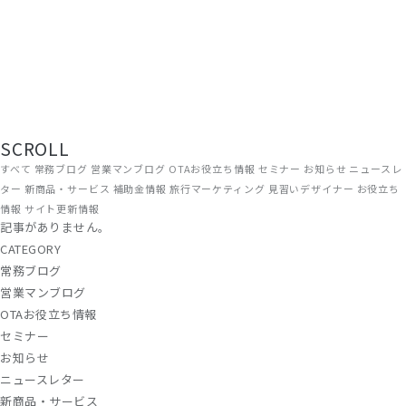
TOP
/ コラム
現場から、届ける。
旅館・ホテルの経営に役立つ情報を、ADGRAPHYのスタッフがリアルな
現場目線でお届けしています。OTA運用やWEB集客のノウハウから、補
助金情報・業界トレンドまで、宿泊施設に関わるすべての方にお読みい
ただける内容です。
SCROLL
すべて
常務ブログ
営業マンブログ
OTAお役立ち情報
セミナー
お知らせ
ニュースレ
ター
新商品・サービス
補助金情報
旅行マーケティング
見習いデザイナー
お役立ち
情報
サイト更新情報
記事がありません。
CATEGORY
常務ブログ
営業マンブログ
OTAお役立ち情報
セミナー
お知らせ
ニュースレター
新商品・サービス