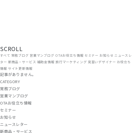
現場から、届ける。
旅館・ホテルの経営に役立つ情報を、ADGRAPHYのスタッフがリアルな
現場目線でお届けしています。OTA運用やWEB集客のノウハウから、補
助金情報・業界トレンドまで、宿泊施設に関わるすべての方にお読みい
ただける内容です。
SCROLL
すべて
常務ブログ
営業マンブログ
OTAお役立ち情報
セミナー
お知らせ
ニュースレ
ター
新商品・サービス
補助金情報
旅行マーケティング
見習いデザイナー
お役立ち
情報
サイト更新情報
記事がありません。
CATEGORY
常務ブログ
営業マンブログ
OTAお役立ち情報
セミナー
お知らせ
ニュースレター
新商品・サービス