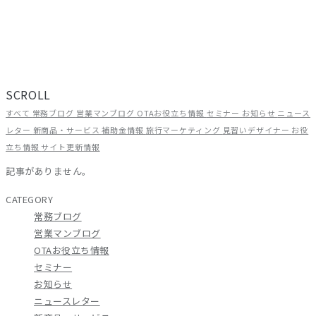
旅館・ホテルの経営に役立つ情報を、ADGRAPHYのスタッフがリアル
な現場目線でお届けしています。OTA運用やWEB集客のノウハウか
ら、補助金情報・業界トレンドまで、宿泊施設に関わるすべての方に
お読みいただける内容です。
SCROLL
すべて
常務ブログ
営業マンブログ
OTAお役立ち情報
セミナー
お知らせ
ニュース
レター
新商品・サービス
補助金情報
旅行マーケティング
見習いデザイナー
お役
立ち情報
サイト更新情報
記事がありません。
CATEGORY
常務ブログ
営業マンブログ
OTAお役立ち情報
セミナー
お知らせ
ニュースレター