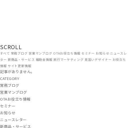
現場から、届ける。
旅館・ホテルの経営に役立つ情報を、ADGRAPHYのスタッフがリアルな
現場目線でお届けしています。OTA運用やWEB集客のノウハウから、補
助金情報・業界トレンドまで、宿泊施設に関わるすべての方にお読みい
ただける内容です。
SCROLL
すべて
常務ブログ
営業マンブログ
OTAお役立ち情報
セミナー
お知らせ
ニュースレ
ター
新商品・サービス
補助金情報
旅行マーケティング
見習いデザイナー
お役立ち
情報
サイト更新情報
記事がありません。
CATEGORY
常務ブログ
営業マンブログ
OTAお役立ち情報
セミナー
お知らせ
ニュースレター
新商品・サービス