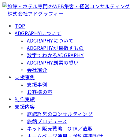
TOP
ADGRAPHYについて
ADGRAPHYについて
ADGRAPHYが目指すもの
数字でわかるADGRAPHY
ADGRAPHY創業の想い
会社紹介
支援事例
支援事例
お客様の声
制作実績
支援内容
旅館経営のコンサルティング
旅館プロデュース
ネット販売戦略 OTA／直販
ホームページ運用・予約導線設計