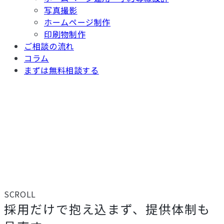
写真撮影
ホームページ制作
印刷物制作
ご相談の流れ
コラム
まずは無料相談する
TOP
/
宿の課題から探す
/ 料理人が採れない旅館が最初に見直すこと
料理人が採れない旅館が最初
に見直すこと
料理人不足を感じたときは、採用だけでなく、料理提供体制、メニュ
ー、宿泊プラン、WEBでの伝え方を分けて整理することが大切です。
SCROLL
採用だけで抱え込まず、提供体制も